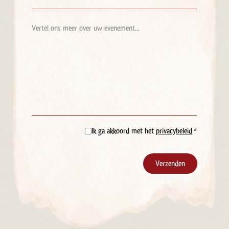
mailadres
*
Over
het
evenement
Ik ga akkoord met het
privacybeleid
*
Instemming
*