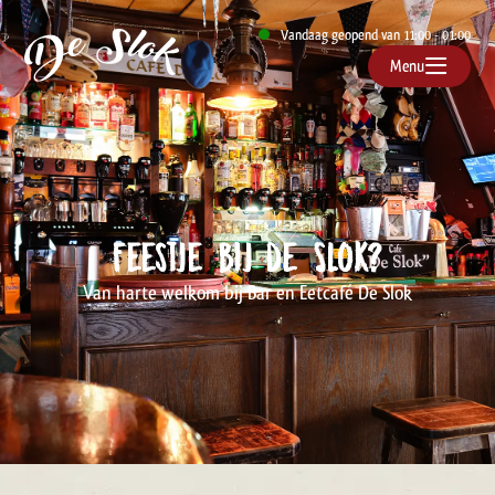
Vandaag geopend van 11:00 - 01:00
Menu
Feestje bij de Slok?
Van harte welkom bij Bar en Eetcafé De Slok